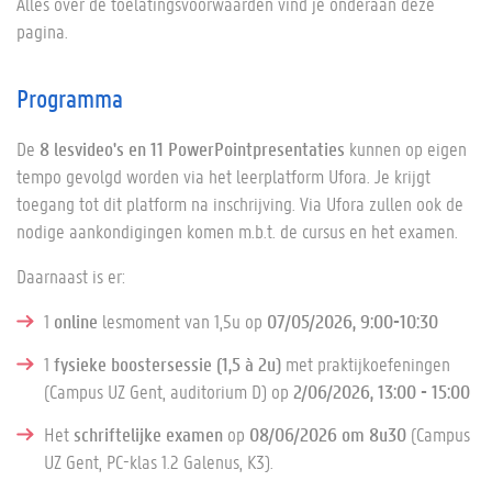
Alles over de toelatingsvoorwaarden vind je onderaan deze
pagina.
Programma
De
8 lesvideo's en 11 PowerPointpresentaties
kunnen op eigen
tempo gevolgd worden via het leerplatform Ufora. Je krijgt
toegang tot dit platform na inschrijving. Via Ufora zullen ook de
nodige aankondigingen komen m.b.t. de cursus en het examen.
Daarnaast is er:
1
online
lesmoment van 1,5u op
07/05/2026, 9:00-10:30
1
fysieke boostersessie (1,5 à 2u)
met praktijkoefeningen
(Campus UZ Gent, auditorium D) op
2/06/2026, 13:00 - 15:00
Het
schriftelijke examen
op
08/06/2026 om 8u30
(Campus
UZ Gent, PC-klas 1.2 Galenus, K3).