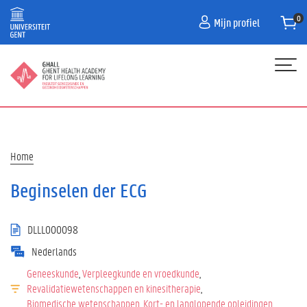
Overslaan
Mijn profiel
en
naar
de
inhoud
gaan
Hoofdnavigatie
HOME
PROGRAMMA
Kruimelpad
Home
FAQ
Beginselen der ECG
CONTACT
DLLL000098
Nederlands
Geneeskunde
Verpleegkunde en vroedkunde
Revalidatiewetenschappen en kinesitherapie
Biomedische wetenschappen
Kort- en langlopende opleidingen