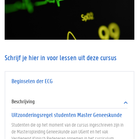
Schrijf je hier in voor lessen uit deze cursus
Beginselen der ECG
Beschrijving
Uitzonderingsregel studenten Master Geneeskunde
Studenten die op het moment van de cursus ingeschreven zijn in
de Masteropleiding Geneeskunde aan UGent en het vak
Verdiepend Klinisch Redeneren opnemen in het curriculum