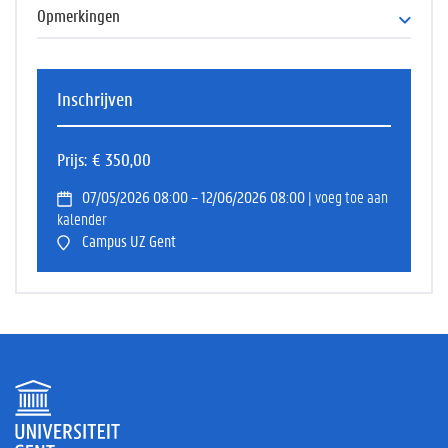
Opmerkingen
Inschrijvingen voor editie 2026 zijn mogelijk vanaf voorjaar 2026
en tot en met 20 april 2026.
Inschrijven
Studiegeld onder voorbehoud van wijzigingen (dit zal vastliggen
op het moment dat de inschrijvingen open staan).
Prijs
€ 350,00
07/05/2026 08:00 – 12/06/2026 08:00
| voeg toe aan
kalender
Campus UZ Gent